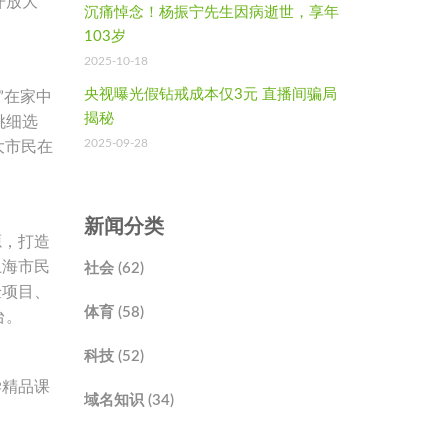
开放大
沉痛悼念！杨振宁先生因病逝世，享年
103岁
2025-10-18
央视曝光假钻戒成本仅3元 直播间骗局
”在家中
揭秘
挑细选
2025-09-28
大市民在
新闻分类
源，打造
上海市民
社会 (62)
验项目、
体育 (58)
台。
科技 (52)
学精品课
域名知识 (34)