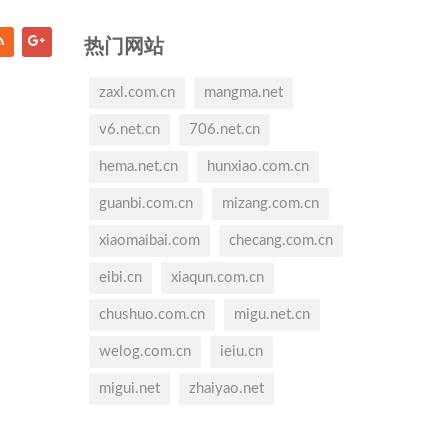
热门网站
zaxl.com.cn
mangma.net
v6.net.cn
706.net.cn
hema.net.cn
hunxiao.com.cn
guanbi.com.cn
mizang.com.cn
xiaomaibai.com
checang.com.cn
eibi.cn
xiaqun.com.cn
chushuo.com.cn
migu.net.cn
welog.com.cn
ieiu.cn
migui.net
zhaiyao.net