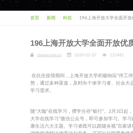
首页
新闻
科技
196上海开放大学全面开
196上海开放大学全面开放优
chazun.com.cn
2020-02-07
132482
在抗击疫情期间，上海开放大学积极响应“停工停
势，通过多种渠道，及时向个体学习者、社会大
学习需求。
随“大咖”在线学习，攒学分存“银行”。2月3日
大学在线学习”微信公众号，即可参加学习。学
康生活六大主题。学习者既可以跟随央视“百家讲