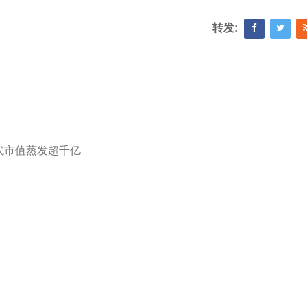
转发:
代市值蒸发超千亿