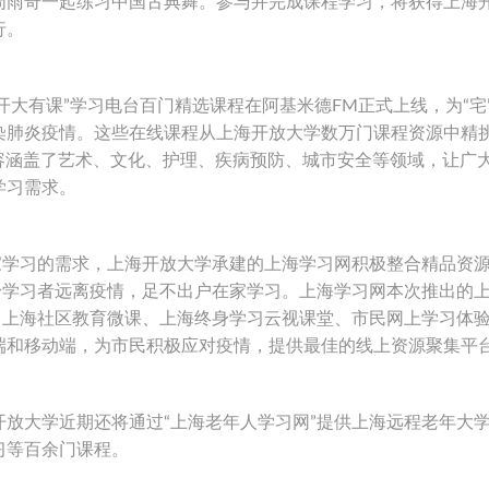
周雨奇一起练习中国古典舞。参与并完成课程学习，将获得上海
行。
“开大有课”学习电台百门精选课程在阿基米德FM正式上线，为“宅
染肺炎疫情。这些在线课程从上海开放大学数万门课程资源中精
，内容涵盖了艺术、文化、护理、疾病预防、城市安全等领域，让广
学习需求。
家学习的需求，上海开放大学承建的上海学习网积极整合精品资
身学习者远离疫情，足不出户在家学习。上海学习网本次推出的
、上海社区教育微课、上海终身学习云视课堂、市民网上学习体
端和移动端，为市民积极应对疫情，提供最佳的线上资源聚集平
放大学近期还将通过“上海老年人学习网”提供上海远程老年大
习等百余门课程。