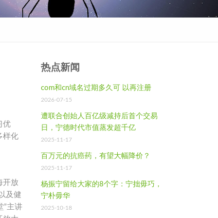
热点新闻
com和cn域名过期多久可 以再注册
2026-07-15
遭联合创始人百亿级减持后首个交易
习优
日，宁德时代市值蒸发超千亿
多样化
2025-11-17
百万元的抗癌药，有望大幅降价？
2025-11-17
海开放
杨振宁留给大家的8个字：宁拙毋巧，
以及健
宁朴毋华
堂”主讲
2025-10-18