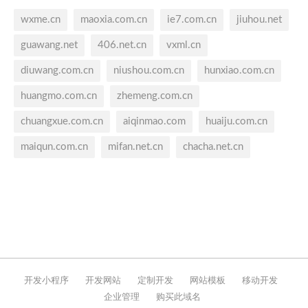
wxme.cn
maoxia.com.cn
ie7.com.cn
jiuhou.net
guawang.net
406.net.cn
vxml.cn
diuwang.com.cn
niushou.com.cn
hunxiao.com.cn
huangmo.com.cn
zhemeng.com.cn
chuangxue.com.cn
aiqinmao.com
huaiju.com.cn
maiqun.com.cn
mifan.net.cn
chacha.net.cn
开发小程序
开发网站
定制开发
网站模板
移动开发
企业管理
购买此域名