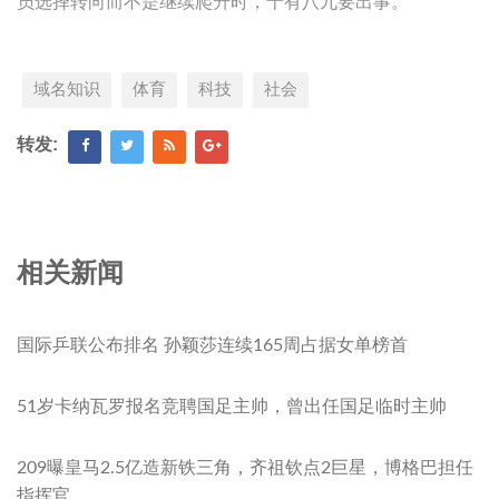
员选择转向而不是继续爬升时，十有八九要出事。
域名知识
体育
科技
社会
转发:
相关新闻
国际乒联公布排名 孙颖莎连续165周占据女单榜首
51岁卡纳瓦罗报名竞聘国足主帅，曾出任国足临时主帅
209曝皇马2.5亿造新铁三角，齐祖钦点2巨星，博格巴担任
指挥官