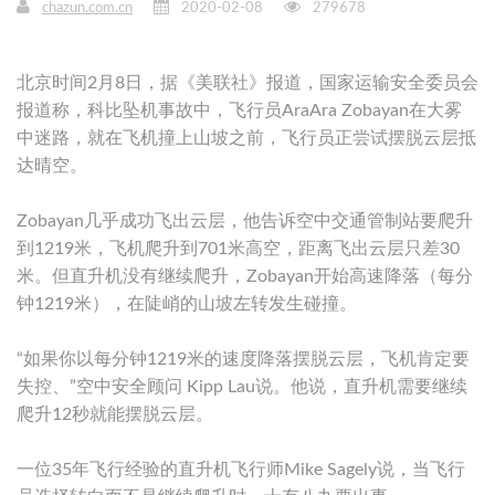
chazun.com.cn
2020-02-08
279678
北京时间2月8日，据《美联社》报道，国家运输安全委员会
报道称，科比坠机事故中，飞行员AraAra Zobayan在大雾
中迷路，就在飞机撞上山坡之前，飞行员正尝试摆脱云层抵
达晴空。
Zobayan几乎成功飞出云层，他告诉空中交通管制站要爬升
到1219米，飞机爬升到701米高空，距离飞出云层只差30
米。但直升机没有继续爬升，Zobayan开始高速降落（每分
钟1219米），在陡峭的山坡左转发生碰撞。
“如果你以每分钟1219米的速度降落摆脱云层，飞机肯定要
失控、”空中安全顾问 Kipp Lau说。他说，直升机需要继续
爬升12秒就能摆脱云层。
一位35年飞行经验的直升机飞行师Mike Sagely说，当飞行