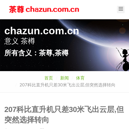
Toggl
Navig
chazun.com.cn
意义
茶樽
所有含义：茶尊,茶樽
首页
新闻
体育
207科比直升机只差30米飞出云层,但突然选择转向
207科比直升机只差30米飞出云层,但
突然选择转向