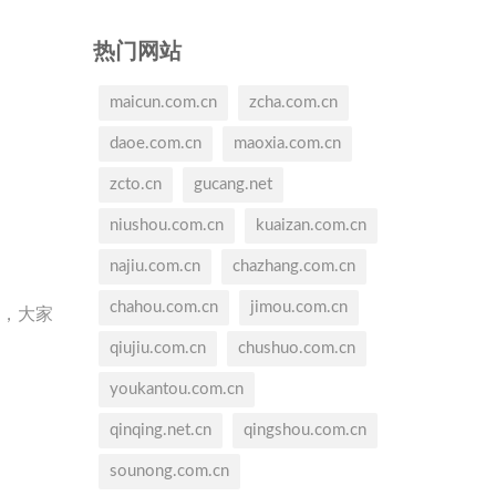
热门网站
maicun.com.cn
zcha.com.cn
daoe.com.cn
maoxia.com.cn
zcto.cn
gucang.net
niushou.com.cn
kuaizan.com.cn
najiu.com.cn
chazhang.com.cn
chahou.com.cn
jimou.com.cn
天，大家
qiujiu.com.cn
chushuo.com.cn
youkantou.com.cn
。
qinqing.net.cn
qingshou.com.cn
sounong.com.cn