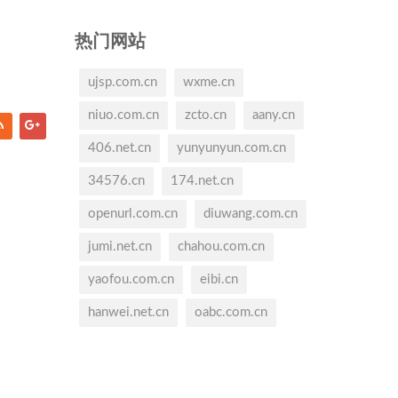
热门网站
ujsp.com.cn
wxme.cn
niuo.com.cn
zcto.cn
aany.cn
406.net.cn
yunyunyun.com.cn
34576.cn
174.net.cn
openurl.com.cn
diuwang.com.cn
jumi.net.cn
chahou.com.cn
yaofou.com.cn
eibi.cn
hanwei.net.cn
oabc.com.cn