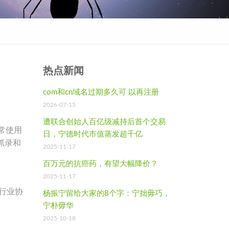
热点新闻
com和cn域名过期多久可 以再注册
2026-07-15
遭联合创始人百亿级减持后首个交易
常使用
日，宁德时代市值蒸发超千亿
抓录和
2025-11-17
百万元的抗癌药，有望大幅降价？
2025-11-17
行业协
杨振宁留给大家的8个字：宁拙毋巧，
宁朴毋华
2025-10-18