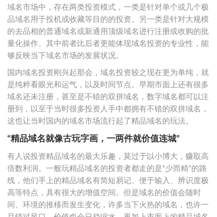
域名市场中，存在两类投资模式，一类是针对单个或几个极
品域名用于投机或收藏等目的的投资。另一类是针对大规模
的去品相的普通域名或新通用顶级域名进行注册或收购的批
量化操作。其中前者比后者更能体现域名投资的专业性，能
够反映当下域名市场的发展状况。
国内域名投资刚兴起那会，域名投资较之现在更为单纯，就
是纯粹看眼光和运气，以及时间节点。早期市面上还有很多
域名还未注册，甚至是不错的双拼域名，数字域名都可以注
册到，以至于当时很多投资人手中都拥有不错的双拼域名，
这也让当时国内的域名市场流行起了精品域名的玩法。
“精品域名就像古玩字画，一两件就价值连城”
有人说投资精品域名的最大乐趣，莫过于以小博大，赚取高
倍数利润。一般玩精品域名的投资者都走的是“少而精”的路
线，他们手上的精品域名有简短易记、便于输入、辨识度极
高等特点，具有很大的增值空间。但是域名的价值会随时
间、环境的推移而发生变化，许多当下火热的域名，也许一
旦错过风口，价值也会日趋缩水。再加上市面上的精品域名