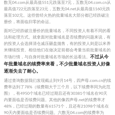
数无04.com从最高值551元跌落至7元，五数无04.com.cn从
最高值722元跌落至23元，五数无04.net从最高值1160元跌
落至102元。这些曾经火热的批量域名大部分都已经跌破注
册价，将面临归零的命运。
面对已经跌破注册价的批量域名，不同投资人有着不同的看
法和处理方式。就拿面对批量域名是否续费的问题来说，有
的投资人会选择清仓减压砸盘抛售，有的投资人则是以米养
米继续投资。相信他们在做决定前都会考量当前批量域名的
不过从今
市场行情，与自身对批量域名市场的长远看法。
年批量域名的续费率来看，不少批量域名投资人好像
逐渐失去了耐心。
通过查询数据我们发现截止到9月14号，四声母.com.cn的续
费率达到了78%（续费期大于三个月，以下续费率同为此范
围），有4950个域名已经过期且还有30381个域名在90天
内要面临是否续费问题。其他的像四声母.net的续费率才
48%，已经过期的数量有61571个，且还有21098个域名在
90天内要面临是否续费问题。六数无04.com的续费率为