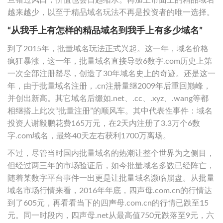
越来越少，以至于精品域名玩法不再是投资者的唯一选择。
“从我手上有怎样的精品域名到我手上有多少域名”
到了2015年，批量域名玩法正式兴起。这一年，域名价格
疯狂暴涨，这一年，批量域名直接导致6数字.com历史上第
一次全部注册罄尽，创造了30年域名史上的奇迹。还是这一
年，由于批量域名注册，.cn注册量继2009年后重回巅峰，
并创出新高。其它域名后缀如.net、.cc、.xyz、.wang等都
相继搭上此次“批量注册”的顺风车。其中代表性事件：域名
投资人谢毅鹏花费165万元，在2天内注册了3.3万个6数
字.com域名，最终40天左右获利1700万离场。
不过，尽管当时国内批量域名的热潮让整个世界为之侧目，
但经过两三年的市场验证后，如今批量域名多数已经阵亡，
随着某数字平台事件一出更是让批量域名濒临崩盘。从批量
域名市场行情来看，2016年年底，四声母.com.cn的行情达
到了605元，再看看当下的四声母.com.cn的行情已跌至15
元。同一时段内，四声母.net从最高值750元跌落至9元，六