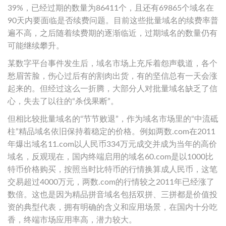
39%，已经过期的数量为86411个，且还有69865个域名在
90天内要面临是否续费问题。目前这些批量域名的续费率普
遍不高，之后随着续费期的逐渐临近，过期域名的数量仍有
可能继续攀升。
某数字平台事件发生后，域名市场上充斥着怨声载道，各个
愁眉苦脸，伤心过后有的割肉出货，有的坚信总有一天会涨
起来的。但经过这么一折腾，大部分人对批量域名缺乏了信
心，失去了以往的“杀伐果断”。
但相比较批量域名的“节节败退”，作为域名市场里的“中流砥
柱”精品域名依旧保持着稳定的价格。例如两数.com在2011
年爆出域名11.com以人民币334万元成交并成为当年的高价
域名，反观现在，国内终端启用的域名60.com是以1000比
特币价格购买，按照当时比特币的行情换算成人民币，这笔
交易超过4000万元，两数.com的行情较之2011年已经涨了
数倍。这也是因为精品拼音域名包括双拼、三拼都是价值投
资的典型代表，拥有明确的含义和应用场景，在国内十分吃
香，终端市场应用率高，潜力较大。