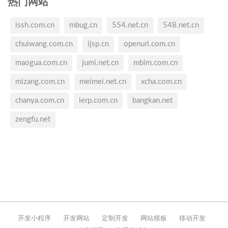
热门网站
issh.com.cn
mbug.cn
554.net.cn
548.net.cn
chuiwang.com.cn
ijsp.cn
openurl.com.cn
maogua.com.cn
jumi.net.cn
mbim.com.cn
mizang.com.cn
meimei.net.cn
xcha.com.cn
chanya.com.cn
ierp.com.cn
bangkan.net
zengfu.net
开发小程序
开发网站
定制开发
网站模板
移动开发