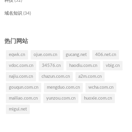
科技 (52)
域名知识 (34)
热门网站
eqwk.cn
ojue.com.cn
gucang.net
406.net.cn
vdoc.com.cn
34576.cn
haodiu.com.cn
vbig.cn
najiu.com.cn
chazun.com.cn
a2m.com.cn
gouqun.com.cn
mengduo.com.cn
wcha.com.cn
mailiao.com.cn
yunzou.com.cn
huoxie.com.cn
migui.net