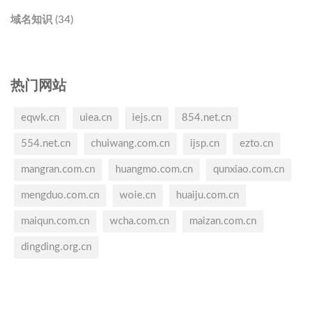
域名知识 (34)
热门网站
eqwk.cn
uiea.cn
iejs.cn
854.net.cn
554.net.cn
chuiwang.com.cn
ijsp.cn
ezto.cn
mangran.com.cn
huangmo.com.cn
qunxiao.com.cn
mengduo.com.cn
woie.cn
huaiju.com.cn
maiqun.com.cn
wcha.com.cn
maizan.com.cn
dingding.org.cn